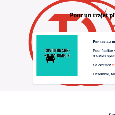
Pour un trajet pl
Pensez au c
Pour facilite
d’autres spec
En cliquant
ic
Ensemble, fai
Co