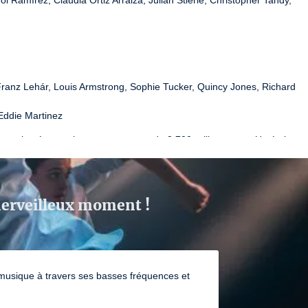
Ramírez, Claudia Ortiz Arraiza, Julian Stierle, Christopher Tandy, 
anz Lehár, Louis Armstrong, Sophie Tucker, Quincy Jones, Richard 
 Eddie Martinez
orphosé en un immense parterre de 8 700 œillets roses. Un écrin 
tion immortelle de Pina Bausch où danse, chant et théâtre se 
uelle et émotionnelle inégalée. Venez (re)découvrir Nelken, un 
e Châteauvallon-Liberté accueille les seules dates françaises ! Plus 
 la danse contemporaine, Nelken reste l’une des créations les plus 
 merveilleux moment !
emande y invente un langage unique où une vingtaine de 
Tanztheater Wuppertal, dansent sur un champ de milliers 
 une partition de gestes simples inspirés du quotidien : un baiser, une 
 dansés ou joués avec ironie, et qui soulèvent avec justesse la 
 débordante d’amour, une dualité bouleversante d’où jaillit une 
la musique à travers ses basses fréquences et