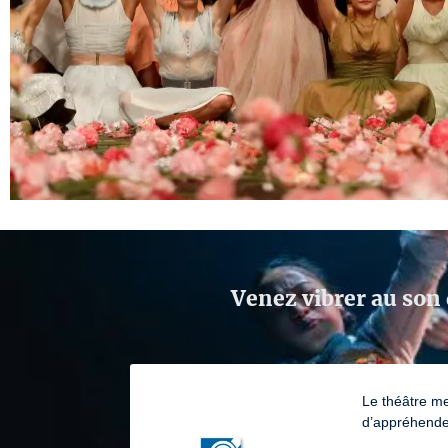
Venez vibrer au son 
Le théâtre me
d’appréhender