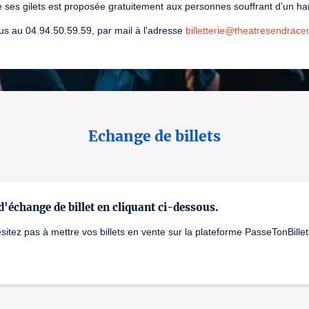
Dans le cadre du 
Festival d'été de Châteauvallo
 de ses gilets est proposée gratuitement aux personnes souffrant d’un h
Numéro de licence : 1-1088047 / 2-1105916 / 3-1088
s au 04.94.50.59.59, par mail à l'adresse
billetterie@theatresendrace
Echange de billets
 d'échange de billet en cliquant ci-dessous.
itez pas à mettre vos billets en vente sur la plateforme PasseTonBillet