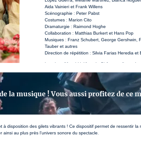
López Guerra, Melanie Martinez, Blanca Noguerol 
Aida Vainieri et Frank Willens

Scénographie : Peter Pabst

Costumes : Marion Cito

Dramaturgie : Raimond Hoghe

Collaboration : Matthias Burkert et Hans Pop

Musiques : Franz Schubert, George Gershwin, Fr
Tauber et autres

Direction de répétition : Silvia Farias Heredia et
Imaginez l’Amphithéâtre de Châteauvallon métam
d’une beauté à couper le souffle pour cette créa
conjuguent dans une fresque d’une puissance vis
rendez-vous exceptionnel dont notre partenaire l
qu’une pièce, un jalon essentiel de l’histoire de
de la musique ! Vous aussi profitez de ce
marquantes de Pina Bausch. La chorégraphe all
danseur·ses virtuoses de son célèbre ballet, le 
d’oeillets.Avec panache, elles et ils interprètent
parade, un souvenir d’enfance... Des petits riens
fragilité de la vie. Tragique et tendre, cruelle et
t à disposition des gilets vibrants ! Ce dispositif permet de ressentir 
humanité de chaque instant.
 ainsi au plus près l’univers sonore du spectacle.