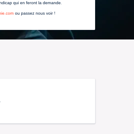
n
andicap qui en feront la demande.
046
nie.com
ou passez nous voir !
.