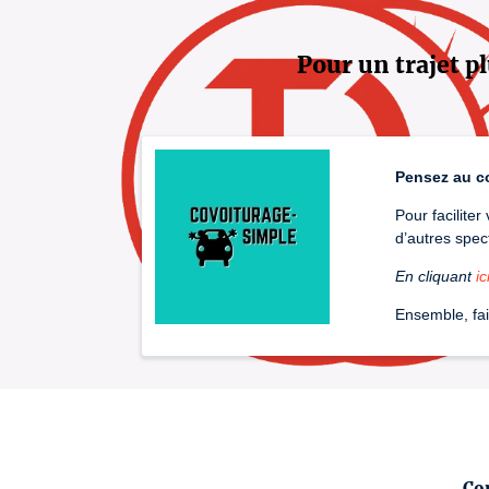
Pour un trajet pl
Pensez au c
Pour facilite
d’autres spec
En cliquant
ic
Ensemble, fai
Co