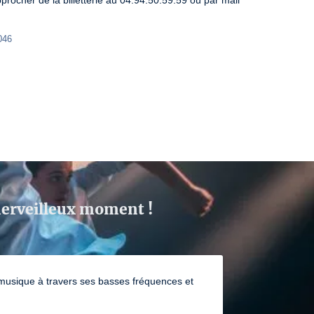
ocher de la billetterie au 04.94.50.59.59 ou par mail 
046
 merveilleux moment !
la musique à travers ses basses fréquences et