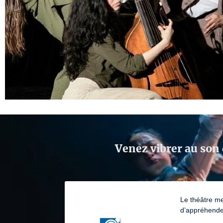
Venez vibrer au son 
Le théâtre me
d’appréhender