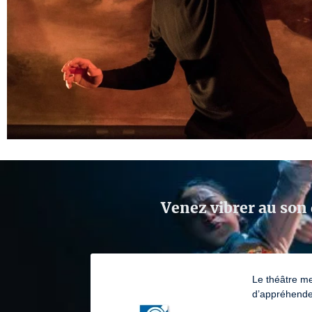
Venez vibrer au son 
Le théâtre me
d’appréhender