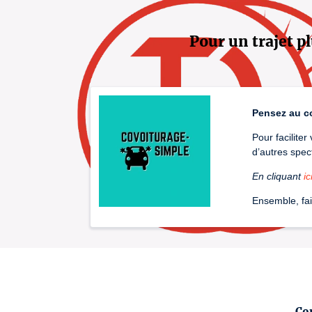
Pour un trajet pl
Pensez au c
Pour facilite
d’autres spec
En cliquant
ic
Ensemble, fai
Co