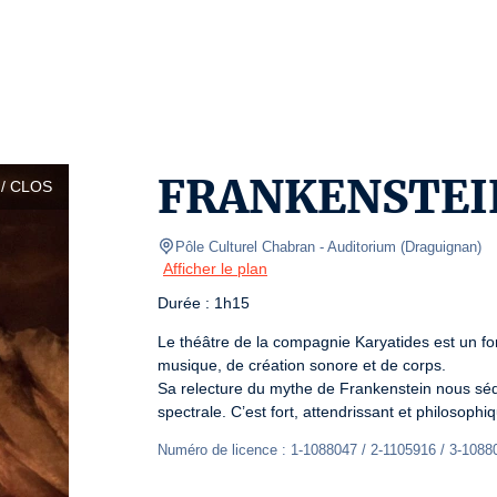
FRANKENSTEIN
/ CLOS
Pôle Culturel Chabran
- Auditorium 
(
Draguignan
)
Afficher le plan
Durée : 1h15
Le théâtre de la compagnie Karyatides est un for
musique, de création sonore et de corps.

Sa relecture du mythe de Frankenstein nous séd
spectrale. C’est fort, attendrissant et philosophi
Numéro de licence : 1-1088047 / 2-1105916 / 3-1088